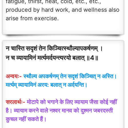
fatigue, thirst, heat, cold, etc., etc.,
produced by hard work, and wellness also
arise from exercise.
न चास्ति सदृशं तेन किञ्चित्स्थौल्यापकर्षणम् ।
न च व्यायामिनं मर्त्यमर्दयन्त्यरयो बलात् ॥4॥
अन्वयः-
स्थौल्य अपकर्षणम् तेन सदृशं किञ्चित् न अस्ति।
मर्त्यम् व्यायामिनं अरय: बलात् न अर्दयन्ति।
सरलार्थः-
मोटापे को भगाने के लिए व्यायाम जैसा कोई नहीं
है। व्यायाम करने वाले नश्वर मानव को दुश्मन जबरदस्ती
कुचल नहीं सकते हैं।