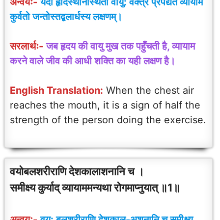
अन्वयः-
यदा हृदिस्थानस्थितो वायु: वक्त्रं प्रपद्यते व्यायामं
कुर्वतो जन्तोस्तद्बलार्धस्य लक्षणम्।
सरलार्थः-
जब हृदय की वायु मुख तक पहुँचती है, व्यायाम
करने वाले जीव की आधी शक्ति का यही लक्षण है।
English Translation:
When the chest air
reaches the mouth, it is a sign of half the
strength of the person doing the exercise.
वयोबलशरीराणि देशकालाशनानि च ।
समीक्ष्य कुर्याद् व्यायाममन्यथा रोगमाप्नुयात् ॥1॥
अन्वयः-
वय: बलशरीराणि देशकाल-अशनानि च समीक्ष्य