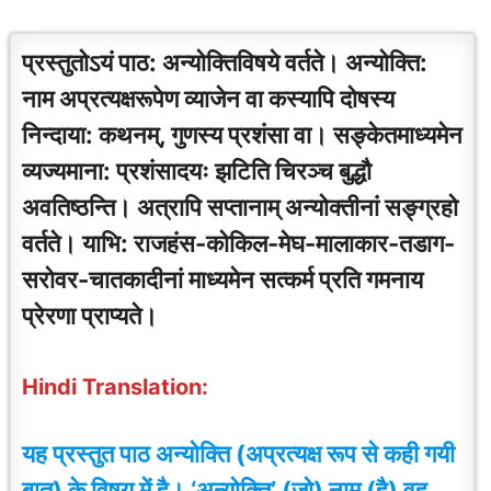
प्रस्तुतोऽयं पाठ: अन्योक्तिविषये वर्तते। अन्योक्ति:
नाम अप्रत्यक्षरूपेण व्याजेन वा कस्यापि दोषस्य
निन्दाया: कथनम्, गुणस्य प्रशंसा वा। सङ्केतमाध्यमेन
व्यज्यमाना: प्रशंसादयः झटिति चिरञ्च बुद्धौ
अवतिष्ठन्ति। अत्रापि सप्तानाम् अन्योक्तीनां सङ्ग्रहो
वर्तते। याभि: राजहंस-कोकिल-मेघ-मालाकार-तडाग-
सरोवर-चातकादीनां माध्यमेन सत्कर्म प्रति गमनाय
प्रेरणा प्राप्यते।
Hindi Translation:
यह प्रस्तुत पाठ अन्योक्ति (अप्रत्यक्ष रूप से कही गयी
बात) के विषय में है। ‘अन्योक्ति’ (जो) नाम (है) वह