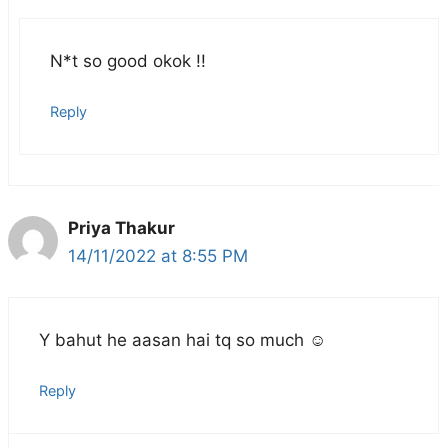
N*t so good okok !!
Reply
Priya Thakur
14/11/2022 at 8:55 PM
Y bahut he aasan hai tq so much ☺️
Reply