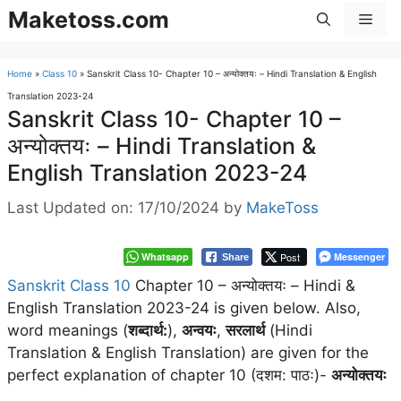
Skip
Maketoss.com
Men
to
content
Home
»
Class 10
»
Sanskrit Class 10- Chapter 10 – अन्योक्तयः – Hindi Translation & English
Translation 2023-24
Sanskrit Class 10- Chapter 10 –
अन्योक्तयः – Hindi Translation &
English Translation 2023-24
Last Updated on: 17/10/2024
by
MakeToss
Whatsapp
Post
Messenger
Share
Sanskrit Class 10
Chapter 10 – अन्योक्तयः – Hindi &
English Translation 2023-24 is given below. Also,
word meanings (
शब्दार्थ:
),
अन्वयः
,
सरलार्थ
(Hindi
Translation & English Translation) are given for the
perfect explanation of chapter 10 (दशम: पाठः)-
अन्योक्तयः