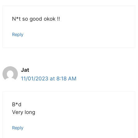
N*t so good okok !!
Reply
Jat
11/01/2023 at 8:18 AM
B*d
Very long
Reply