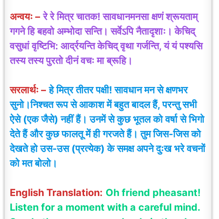
अन्वयः –
रे रे मित्र चातक! सावधानमनसा क्षणं श्रूयताम्
गगने हि बहवो अम्भोदा सन्ति। सर्वेऽपि नैतादृशाः। केचिद्
वसुधां वृष्टिभि: आर्द्रयन्ति केचिद् वृथा गर्जन्ति, यं यं पश्यसि
तस्य तस्य पुरतो दीनं वचः मा ब्रूहि।
सरलार्थः –
हे मित्र तीतर पक्षी! सावधान मन से क्षणभर
सुनो।निश्चत रूप से आकाश में बहुत बादल हैं, परन्तु सभी
ऐसे (एक जैसे) नहीं हैं। उनमें से कुछ भूतल को वर्षा से भिगो
देते हैं और कुछ फालतू में ही गरजते हैं। तुम जिस-जिस को
देखते हो उस-उस (प्रत्येक) के समक्ष अपने दुःख भरे वचनों
को मत बोलो।
English Translation:
Oh friend pheasant!
Listen for a moment with a careful mind.