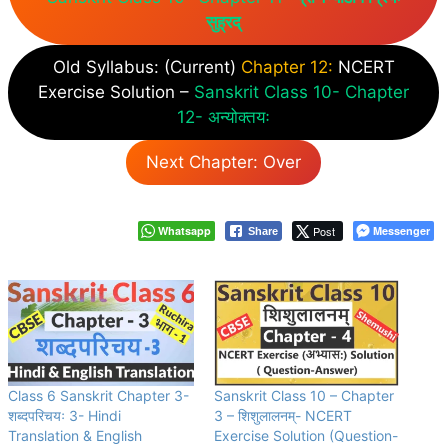
सुह्रद्
Old Syllabus: (Current)
Chapter 12:
NCERT
Exercise Solution –
Sanskrit Class 10- Chapter
12- अन्योक्तयः
Next Chapter: Over
Whatsapp
Post
Messenger
Share
Class 6 Sanskrit Chapter 3-
Sanskrit Class 10 – Chapter
शब्दपरिचयः 3- Hindi
3 – शिशुलालनम्- NCERT
Translation & English
Exercise Solution (Question-