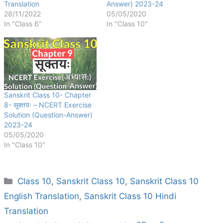
Translation
Answer) 2023-24
28/11/2022
05/05/2020
In "Class 6"
In "Class 10"
Sanskrit Class 10- Chapter
8- सूक्तयः – NCERT Exercise
Solution (Question-Answer)
2023-24
05/05/2020
In "Class 10"
Categories
Class 10
,
Sanskrit Class 10
,
Sanskrit Class 10
English Translation
,
Sanskrit Class 10 Hindi
Translation