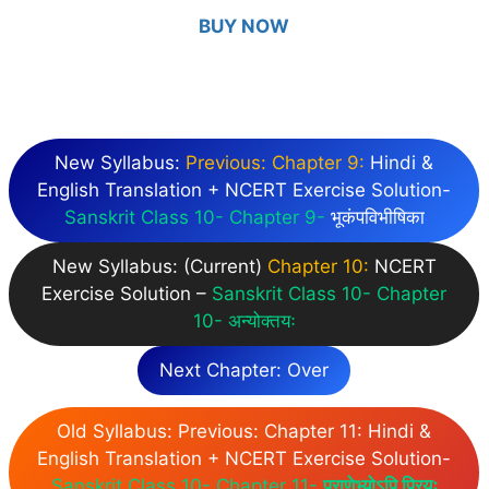
BUY NOW
New Syllabus:
Previous: Chapter 9:
Hindi &
English Translation + NCERT Exercise Solution-
Sanskrit Class 10- Chapter 9-
भूकंपविभीषिका
New Syllabus: (Current)
Chapter 10:
NCERT
Exercise Solution –
Sanskrit Class 10- Chapter
10- अन्योक्तयः
Next Chapter: Over
Old Syllabus: Previous: Chapter 11: Hindi &
English Translation + NCERT Exercise Solution-
Sanskrit Class 10- Chapter 11-
प्राणेभ्योऽपि प्रियः