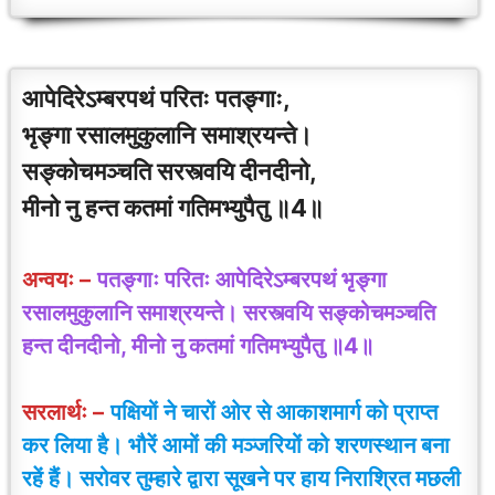
आपेदिरेऽम्बरपथं परितः पतङ्गाः,
भृङ्गा रसालमुकुलानि समाश्रयन्ते।
सङ्कोचमञ्चति सरस्त्वयि दीनदीनो,
मीनो नु हन्त कतमां गतिमभ्युपैतु ॥4॥
अन्वयः –
पतङ्गाः परितः आपेदिरेऽम्बरपथं भृङ्गा
रसालमुकुलानि समाश्रयन्ते। सरस्त्वयि सङ्कोचमञ्चति
हन्त दीनदीनो, मीनो नु कतमां गतिमभ्युपैतु ॥4॥
सरलार्थः –
पक्षियों ने चारों ओर से आकाशमार्ग को प्राप्त
कर लिया है। भौरें आमों की मञ्जरियों को शरणस्थान बना
रहें हैं। सरोवर तुम्हारे द्वारा सूखने पर हाय निराश्रित मछली