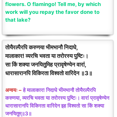
flowers. O flamingo! Tell me, by which
work will you repay the favor done to
that lake?
तोयैरल्पैरपि करुणया भीमभानौ निदाघे,
मालाकार! व्यरचि भवता या तरोरस्य पुष्टिः।
सा किं शक्या जनयितुमिह प्रावृषेण्येन वारां,
धारासारानपि विकिरता विश्वतो वारिदेन ॥3॥
अन्वयः –
हे मालाकार! निदाघे भीमभानौ तोयैरल्पैरपि
करुणया, व्यरचि भवता या तरोरस्य पुष्टिः। वारां प्रावृषेण्येन
धारासारानपि विकिरता वारिदेन इह विश्वतो सा किं शक्या
जनयितुम्॥3॥