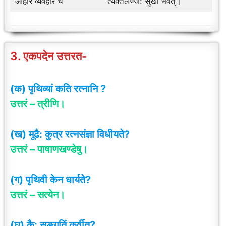
आहारे व्यवहारे च
त्यक्तलज्ज: सुखी भवेत्।
3. एकपदेन उत्तरत-
(क) पृथिव्यां कति रत्नानि ?
उत्तरं – त्रीणि
।
(ख) मूढै: कुत्र रत्नसंज्ञा विधीयते?
उत्तरं – पाषाणखण्डेषु।
(ग) पृथिवी केन धार्यते?
उत्तरं – सत्येन
।
(घ) कै: सङ्गतिं कुर्वीत?