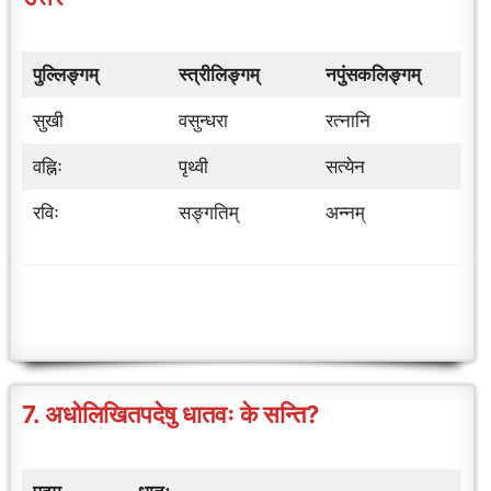
पुल्लिङ्गम्
स्त्रीलिङ्गम्
नपुंसकलिङ्गम्
सुखी
वसुन्धरा
रत्नानि
वह्निः
पृथ्वी
सत्येन
रविः
सङ्गतिम्
अन्नम्
7. अधोलिखितपदेषु धातवः के सन्ति?