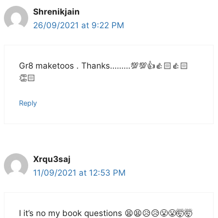
Shrenikjain
26/09/2021 at 9:22 PM
Gr8 maketoos . Thanks………💯💯👍👍🏻👍🏻
👏🏻
Reply
Xrqu3saj
11/09/2021 at 12:53 PM
I it’s no my book questions 😫😫😥😥😤😤🤯🤯