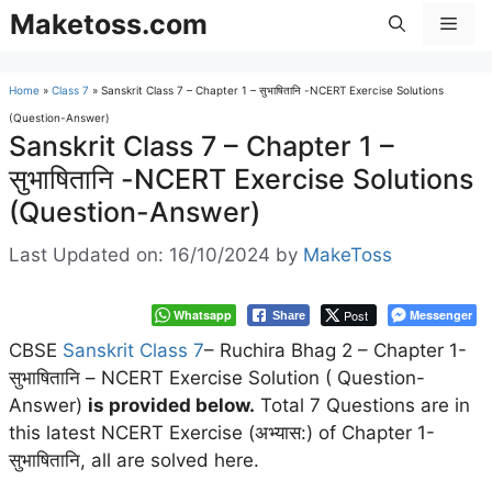
Skip
Maketoss.com
Men
to
content
Home
»
Class 7
»
Sanskrit Class 7 – Chapter 1 – सुभाषितानि -NCERT Exercise Solutions
(Question-Answer)
Sanskrit Class 7 – Chapter 1 –
सुभाषितानि -NCERT Exercise Solutions
(Question-Answer)
Last Updated on: 16/10/2024
by
MakeToss
Whatsapp
Post
Messenger
Share
CBSE
Sanskrit Class 7
– Ruchira Bhag 2 – Chapter 1-
सुभाषितानि – NCERT Exercise Solution ( Question-
Answer)
is provided below.
Total 7 Questions are in
this latest NCERT Exercise (अभ्यास:) of Chapter 1-
सुभाषितानि, all are solved here.