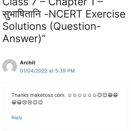
Class 7 – Chapter 1 –
सुभाषितानि -NCERT Exercise
Solutions (Question-
Answer)”
Archit
01/04/2022 at 5:39 PM
Thanks maketoss com. ☺☺☺☺☺☺😊😊😁😁
😀😀😢😢😉😉
Reply