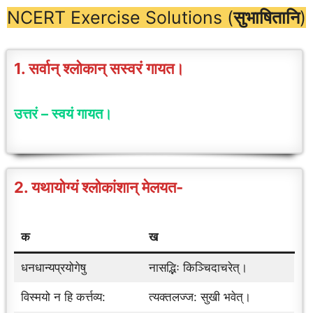
NCERT Exercise Solutions (
सुभाषितानि
)
1. सर्वान् श्लोकान् सस्वरं गायत।
उत्तरं – स्वयं
गायत
।
2. यथायोग्यं श्लोकांशान् मेलयत-
क
ख
धनधान्यप्रयोगेषु
नासद्भिः किञ्चिदाचरेत्।
विस्मयो न हि कर्त्तव्य:
त्यक्तलज्ज: सुखी भवेत्।