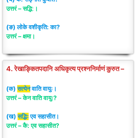
उत्तरं – सद्भि
:
।
(ङ) लोके वशीकृति: का?
उत्तरं – क्षमा
।
4. रेखाङ्कितपदानि अधिकृत्य प्रश्ननिर्माणं कुरुत –
(क)
सत्येन
वाति वायुः।
उत्तरं – केन वाति वायुः?
(ख)
सद्भिः
एव सहासीत।
उत्तरं – कै: एव सहासीत?