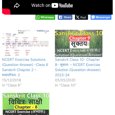
Whatsapp
Post
Messenger
Share
NCERT Exercise Solutions
Sanskrit Class 10- Chapter
(Question-Answer) -Class 6
8- सूक्तयः – NCERT Exercise
Sanskrit Chapter 2 –
Solution (Question-Answer)
शब्दपरिचय: 2
2023-24
15/12/2018
05/05/2020
In "Class 6"
In "Class 10"