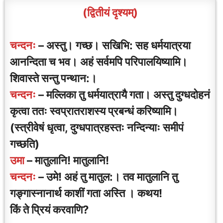
(द्वितीयं दृश्यम्)
चन्दनः
– अस्तु। गच्छ। सखिभि: सह धर्मयात्रया
आनन्दिता च भव। अहं सर्वमपि परिपालयिष्यामि।
शिवास्ते सन्तु पन्थान:।
चन्दनः
– मल्लिका तु धर्मयात्रायै गता। अस्तु दुग्धदोहनं
कृत्वा ततः स्वप्रातराशस्य प्रबन्धं करिष्यामि।
(स्त्रीवेषं धृत्वा, दुग्धपात्रहस्तः नन्दिन्याः समीपं
गच्छति)
उमा
– मातुलानि! मातुलानि!
चन्दनः
– उमे! अहं तु मातुल:। तव मातुलानि तु
गङ्गास्नानार्थ काशीं गता अस्ति । कथय!
किं ते प्रियं करवाणि?