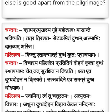
else is good apart from the pilgrimage?
चन्दन:
– ग्रामप्रमुखस्य गृहे महोत्सवः मासान्ते
भविष्यति। तत्र त्रिशत- सेटकमितं दुग्धम् अस्माभिः
दातव्यम् अस्ति।
मल्लिका
– किन्तु एतावन्मात्रं दुग्धं कुत: प्राप्स्यामः।
चन्दनः
– विचारय मल्लिके! प्रतिदिनं दोहनं कृत्वा दुग्धं
स्थापयामः चेत् तत् सुरक्षितं न तिष्ठति। अत एव
दुग्धदोहनं न क्रियते। उत्सवदिने एव समग्रं दुग्ध
धोक्ष्यावः।
मल्लिका
– स्वामिन्! त्वं तु चतुरतमः। अत्युत्तमः
विचार:। अधुना दुग्धदोहनं विहाय केवलं नन्दिन्या: