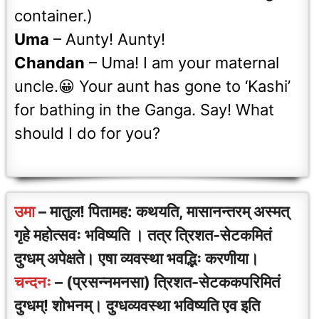
container.)
Uma
– Aunty! Aunty!
Chandan
– Uma! I am your maternal
uncle.😀 Your aunt has gone to ‘Kashi’
for bathing in the Ganga. Say! What
should I do for you?
उमा
– मातुल! पितामह: कथयति, मासानन्तरम् अस्मत्
गृहे महोत्सवः भविष्यति । तत्र त्रिशत-सेटकमितं
दुग्धम् अपेक्षते। एषा व्यवस्था भवद्भिः करणीया।
चन्दनः
– (प्रसन्नमनसा) त्रिशत-सेटककपरिमितं
दुग्धम्! शोभनम्। दुग्धव्यवस्था भविष्यति एव इति