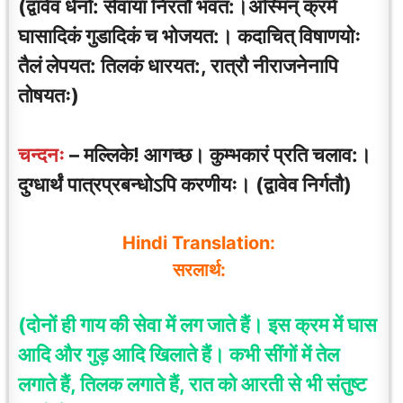
(द्वावेव धेनो: सेवायां निरतौ भवत:।अस्मिन् क्रमे
घासादिकं गुडादिकं च भोजयत:। कदाचित् विषाणयोः
तैलं लेपयत: तिलकं धारयत:, रात्रौ नीराजनेनापि
तोषयतः)
चन्दनः
– मल्लिके! आगच्छ। कुम्भकारं प्रति चलाव:।
दुग्धार्थं पात्रप्रबन्धोऽपि करणीयः। (द्वावेव निर्गतौ)
Hindi Translation:
सरलार्थ:
(दोनों ही गाय की सेवा में लग जाते हैं। इस क्रम में घास
आदि और गुड़ आदि खिलाते हैं। कभी सींगों में तेल
लगाते हैं, तिलक लगाते हैं, रात को आरती से भी संतुष्ट