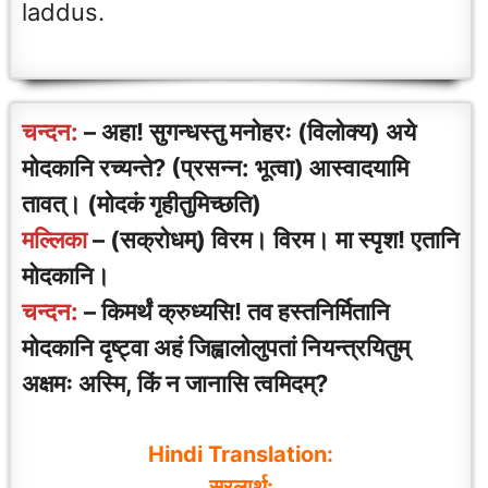
laddus.
चन्दन:
– अहा! सुगन्धस्तु मनोहरः (विलोक्य) अये
मोदकानि रच्यन्ते? (प्रसन्न: भूत्वा) आस्वादयामि
तावत्। (मोदकं गृहीतुमिच्छति)
मल्लिका
– (सक्रोधम्) विरम। विरम। मा स्पृश! एतानि
मोदकानि।
चन्दन:
– किमर्थं क्रुध्यसि! तव हस्तनिर्मितानि
मोदकानि दृष्ट्वा अहं जिह्वालोलुपतां नियन्त्रयितुम्
अक्षमः अस्मि, किं न जानासि त्वमिदम्?
Hindi Translation:
सरलार्थ: