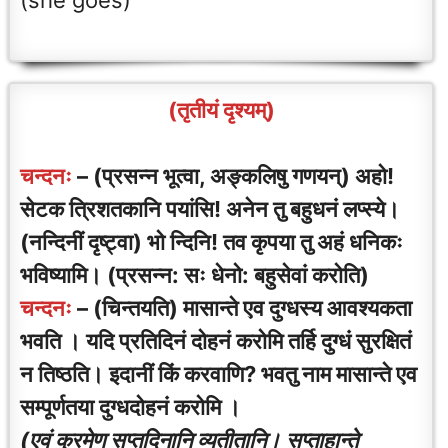
(she goes)
(तृतीयं दृश्यम्)
चन्दनः
– (प्रसन्न भूत्वा, अङ्कलिषु गणयन्) अहो!
सेटक त्रिशतकानि पयांसि! अनेन तु बहुधनं लप्स्ये।
(नन्दिनीं दृष्ट्वा) भो न्दिनि! तव कृपया तु अहं धनिकः
भविष्यामि। (प्रसन्न: सः धेनो: बहुसेवां करोति)
चन्दनः
– (चिन्तयति) मासान्ते एव दुग्धस्य आवश्यकता
भवति । यदि प्रतिदिनं दोहनं करोमि तर्हि दुग्धं सुरक्षितं
न तिष्ठति। इदानीं किं करवाणि? भवतु नाम मासान्ते एव
सम्पूर्णतया दुग्धदोहनं करोमि ।
(एवं क्रमेण सप्तदिनानि व्यतीतानि। सप्ताहान्ते