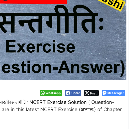
Whatsapp
Post
Messenger
Share
ारतीवसन्तगीतिः
NCERT Exercise Solution
( Question-
are in this latest NCERT Exercise (अभ्यास:) of Chapter