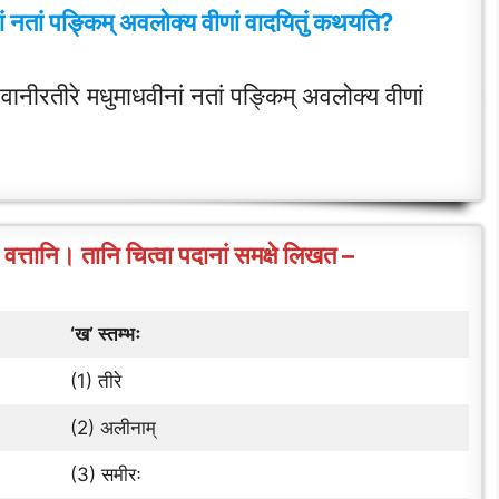
ां नतां पङ्किम् अवलोक्य वीणां वादयितुं कथयति?
ानीरतीरे मधुमाधवीनां नतां पङ्किम् अवलोक्य वीणां
नि वत्तानि। तानि चित्वा पदानां समक्षे लिखत –
‘ख’ स्तम्भः
(1) तीरे
(2) अलीनाम्
(3) समीरः