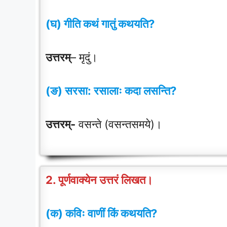
(घ) गीति कथं गातुं कथयति?
उत्तरम्
– मृदुं।
(ङ) सरसा: रसालाः कदा लसन्ति?
उत्तरम्-
वसन्ते (वसन्तसमये)।
2. पूर्णवाक्येन उत्तरं लिखत।
(क) कविः वाणीं किं कथयति?