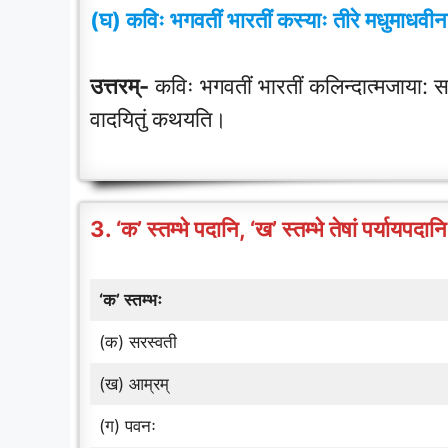
(घ) कविः भगवतीं भारतीं कस्याः तीरे मधुमाधवीन
उत्तरम्-
कविः भगवतीं भारतीं कलिन्दात्मजाया: सव
वादयितुं कथयति।
3. ‘क’ स्तम्भे पदानि, ‘ख’ स्तम्भे तेषां पर्यायपदा
‘क’ स्तम्भः
(क) सरस्वती
(ख) आम्रम्
(ग) पवनः