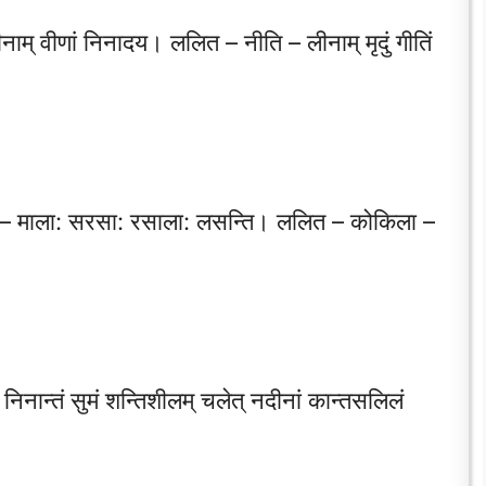
म् वीणां निनादय। ललित – नीति – लीनाम् मृदुं गीतिं
ूत – माला: सरसा: रसाला: लसन्ति। ललित – कोकिला –
निनान्तं सुमं शन्तिशीलम् चलेत् नदीनां कान्तसलिलं