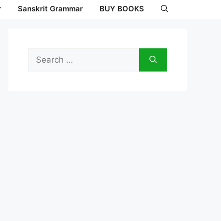
r
Sanskrit Grammar
BUY BOOKS
Search
for: