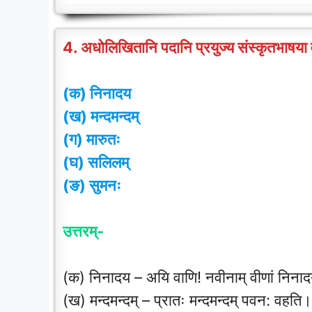
4. अधोलिखितानि पदानि प्रयुज्य संस्कृतभाषया 
(क) निनादय
(ख) मन्दमन्दम्
(ग) मारुतः
(घ) सलिलम्
(ङ) सुमनः
उत्तरम्-
(क) निनादय – अयि वाणि! नवीनाम् वीणां निना
(ख) मन्दमन्दम् – प्रातः मन्दमन्दम् पवन: वहति।