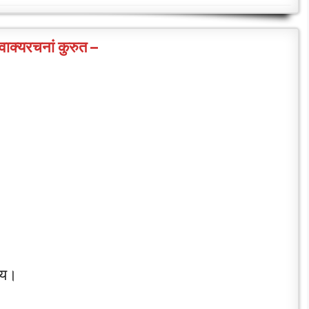
वाक्यरचनां कुरुत –
दय।