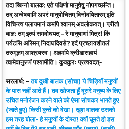
तदा खिन्नो बालक: एते पक्षिणो मानुषेषु नोपगच्छन्ति।
तद् अन्वेषयामि अपरं मानुषोचितम् विनोदयितारम् इति
विचिन्त्य पलायमानं कमपि श्वानम् अवलोकयत्। प्रीतो
बाल: तम् इत्थं समबोधयत् – रे मानुषाणां मित्र! किं
पर्यटसि अस्मिन् निदाघदिवसे? इदं प्रच्छायशीतलं
तरुमूलम् आश्रयस्व। अहमपि क्रीडासहायं
त्वामेवानुरूपं पश्यामीति। कुक्कुरः प्रत्यवदत्-
सरलार्थ: –
तब दुखी बालक (सोचा) ये चिड़ियाँ मनुष्यों
के पास नहीं आते हैं। तब खोजता हूँ दूसरे मनुष्य के लिए
उचित मनोरंजन करने वाले को ऐसा सोचकर भागते हुए
(जाते हुए) किसी कुत्ते को देखा।
खुश बालक उसको
इस तरह बोला- हे मनुष्यों के दोस्त! क्यों घूमते हो इस
गर्मी के दिन में? यह घनी-शीतल छाँव (छाया) (वाली)