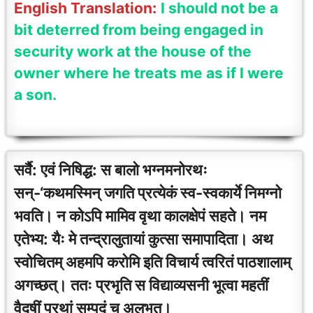
English Translation:
I should not be a
bit deterred from being engaged in
security work at the house of the
owner where he treats me as if I were
a son.
सर्वै: एवं निषिद्ध: स बालो भग्नमनोरथः
सन्-‘कथमस्मिन् जगति प्रत्येकं स्व-स्वकार्ये निमग्नो
भवति। न कोऽपि मामिव वृथा कालक्षेपं सहते। नम
एतेभ्य: यैः मे तन्द्रालुतायां कुत्सा समापादिता। अथ
स्वोचितम् अहमपि करोमि इति विचार्य त्वरितं पाठशालाम्
अगच्छत्। ततः प्रभृति स विद्याव्यसनी भूत्वा महतीं
वैदुषीं प्रथां सम्पदं च अलभत।