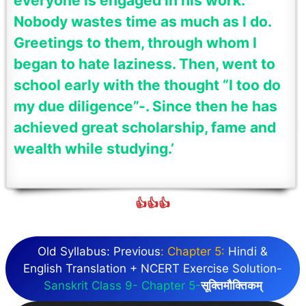
everyone is engaged in his work.
Nobody wastes time as much as I do.
Greetings to them, through whom I
began to hate laziness. Then, went to
school early with the thought “I too do
my due diligence”-. Since then he has
achieved great scholarship, fame and
wealth while studying.’
👍👍👍
Old Syllabus:
Previous
: Chapter 5:
Hindi &
English Translation + NCERT Exercise Solution-
Sanskrit Class 9- Chapter 5-
सूक्तिमौक्तिकम्