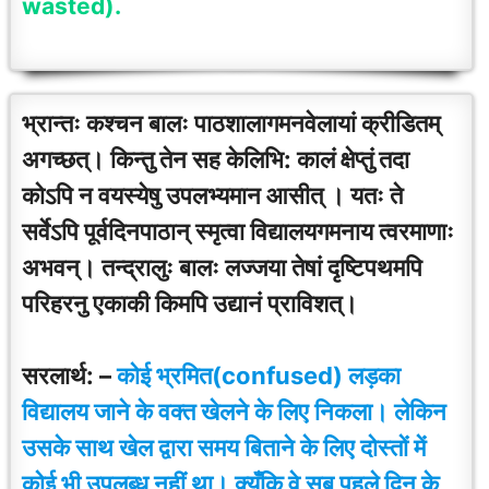
wasted).
भ्रान्तः कश्चन बालः पाठशालागमनवेलायां क्रीडितम्
अगच्छत्। किन्तु तेन सह केलिभि: कालं क्षेप्तुं तदा
कोऽपि न वयस्येषु उपलभ्यमान आसीत् । यतः ते
सर्वेऽपि पूर्वदिनपाठान् स्मृत्वा विद्यालयगमनाय त्वरमाणाः
अभवन्। तन्द्रालुः बालः लज्जया तेषां दृष्टिपथमपि
परिहरनु एकाकी किमपि उद्यानं प्राविशत्।
सरलार्थ: –
कोई भ्रमित(confused) लड़का
विद्यालय जाने के वक्त खेलने के लिए निकला। लेकिन
उसके साथ खेल द्वारा समय बिताने के लिए दोस्तों में
कोई भी उपलब्ध नहीं था। क्यूँकि वे सब पहले दिन के