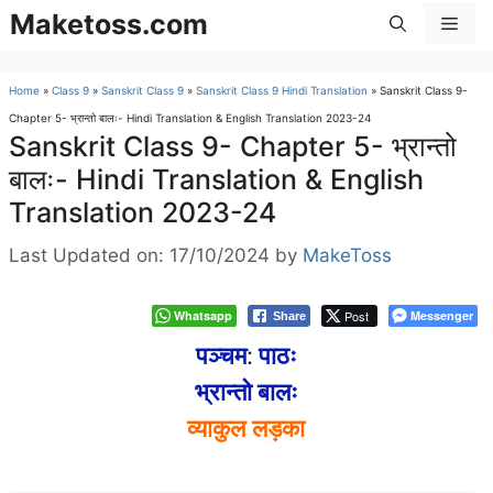
Skip
Maketoss.com
Men
to
content
Home
»
Class 9
»
Sanskrit Class 9
»
Sanskrit Class 9 Hindi Translation
»
Sanskrit Class 9-
Chapter 5- भ्रान्तो बालः- Hindi Translation & English Translation 2023-24
Sanskrit Class 9- Chapter 5- भ्रान्तो
बालः- Hindi Translation & English
Translation 2023-24
Last Updated on: 17/10/2024
by
MakeToss
Whatsapp
Post
Messenger
Share
पञ्चम
:
पाठः
भ्रान्तो बालः
व्याकुल
लड़का