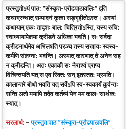
प्रस्तुतोऽयं पाठ: “संस्कृत-प्रौढपाठावलिः” इति
कथाग्रन्थात् सम्पादनं कृत्वा सङ्गृहीतोऽस्त। अस्यां
कथायाम् एकः तादृशः बाल: चित्रितोऽस्ति, यस्य रुचि:
स्वाध्यायापेक्षया क्रीडने अधिका भवति। सः सर्वदा
क्रीडनार्थमेव अभिलषति परञ्च तस्य सखायः स्वस्व-
कर्मणि संलग्ना: भवन्ति। अस्मात् कारणात् ते अनेन सह
न क्रीडन्ति। अतः एकाकी सः नैराश्यं प्राप्य
विचिन्तयति यत् स एव रिक्त: सन् इतस्तत: भ्रमति।
कालान्तरे बोधो भवति यत् सर्वेऽपि स्व-स्वकार्यं कुर्वन्तः
सन्ति अतो मयापि तदेव कर्तव्यं येन मम कालः सार्थक:
स्यात्।
सरलार्थ:
–
प्रस्तुत पाठ “संस्कृत-प्रौढपाठावलि”