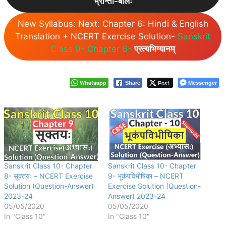
भ्रान्तो-बालः
New Syllabus:
Next: Chapter 6:
Hindi & English
Translation + NCERT Exercise Solution-
Sanskrit
Class 9- Chapter 6-
प्रत्यभिग्यानम्
Whatsapp
Post
Messenger
Share
Sanskrit Class 10- Chapter
Sanskrit Class 10- Chapter
8- सूक्तयः – NCERT Exercise
9- भूकंपविभीषिका – NCERT
Solution (Question-Answer)
Exercise Solution (Question-
2023-24
Answer) 2023-24
05/05/2020
05/05/2020
In "Class 10"
In "Class 10"