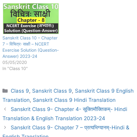
Sanskrit Class 10 – Chapter
7 – विचित्रः साक्षी – NCERT
Exercise Solution (Question-
Answer) 2023-24
05/05/2020
In "Class 10"
Categories
Class 9
,
Sanskrit Class 9
,
Sanskrit Class 9 English
Translation
,
Sanskrit Class 9 Hindi Translation
Sanskrit Class 9- Chapter 4- सूक्तिमौक्तिकम्- Hindi
Translation & English Translation 2023-24
Sanskrit Class 9- Chapter 7 – प्रत्यभिग्यानम्-Hindi &
English Translation