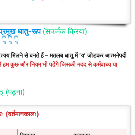
 प्रमुख धातु-रूप
(सकर्मक क्रिया)
👇👇👇
त्यय मिलने से बनते हैं – मतलब
धातु
में ‘य’ जोड़कर आत्मनेपदी
ें हम कुछ और नियम भी पढ़ेंगे जिसकी मदद से कर्मवाच्य या
ठ् (पढ़ना)
ः (वर्तमानकालः)