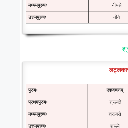
मध्यमपुरुषः
नीयसे
उत्तमपुरुषः
नीये
श्
लट्लकार
पुरुषः
एकवचनम्
प्रथमपुरुषः
श्रूयते
मध्यमपुरुषः
श्रूयसे
उत्तमपुरुषः
श्रूये