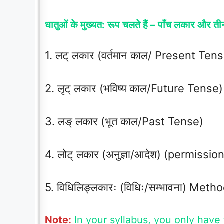
धातुओं के मुख्यत: रूप चलते हैं – पाँच लकार और त
1. लट् लकार (वर्तमान काल/ Present Ten
2. लृट् लकार (भविष्य काल/Future Tense)
3. लङ् लकार (भूत काल/Past Tense)
4. लोट् लकार (अनुज्ञा/आदेश) (permissio
5. विधिलिङ्लकारः (विधिः/सम्भावना) Meth
Note:
In your syllabus, you only have 