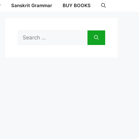
r
Sanskrit Grammar
BUY BOOKS
Search
for: