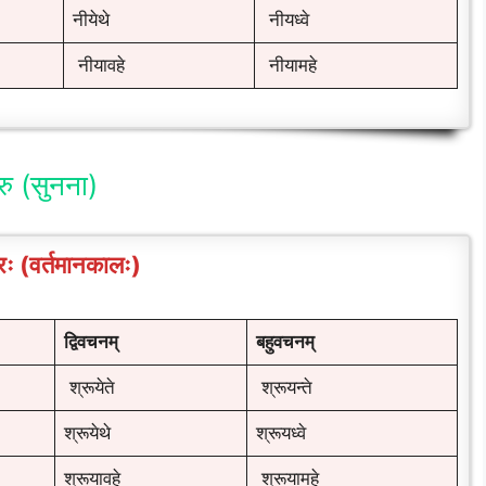
नीयेथे
नीयध्वे
नीयावहे
नीयामहे
रु (सुनना)
ः (वर्तमानकालः)
द्विवचनम्
बहुवचनम्
श्रूयेते
श्रूयन्ते
श्रूयेथे
श्रूयध्वे
श्रूयावहे
श्रूयामहे