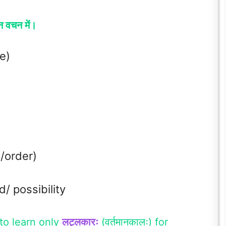
ीन वचन में।
se)
n/order)
od/ possibility
to learn only
लट्लकारः
(वर्तमानकालः) for