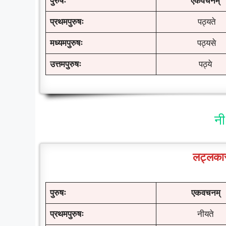
पुरुषः
एकवचनम्
प्रथमपुरुषः
पठ्यते
मध्यमपुरुषः
पठ्यसे
उत्तमपुरुषः
पठ्ये
नी
लट्लकार
पुरुषः
एकवचनम्
प्रथमपुरुषः
नीयते